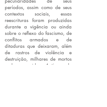
peculiaridades de seus
períodos, assim como de seus
contextos sociais, essas
reescrituras foram produzidas
durante a vigência ou ainda
sobre o reflexo do fascismo, de
conflitos armados e de
ditaduras que deixaram, além
de rastros de violência e
destruição, milhares de mortos
e desaparecidos.
Antigone
de
Jean Anouilh (França, 1944),
Die Antigone des Sophokles
de
Bertolt Brecht (Suíça, 1948),
Antígona furiosa
de Griselda
Gambaro (Argentina, 1986),
Antígona
de José Watanabe e