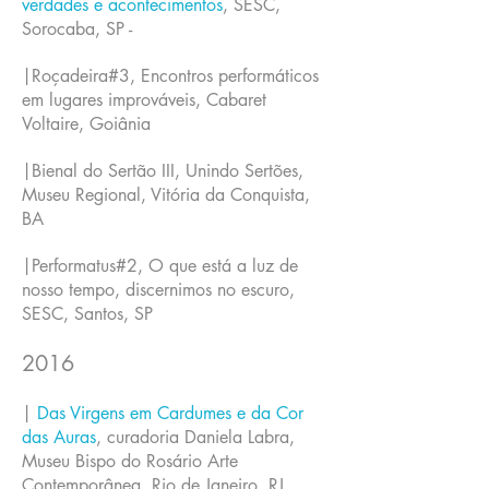
verdades e acontecimentos
, SESC,
Sorocaba, SP -
|Roçadeira#3, Encontros performáticos
em lugares improváveis, Cabaret
Voltaire, Goiânia
|Bienal do Sertão III, Unindo Sertões,
Museu Regional, Vitória da Conquista,
BA
|Performatus#2, O que está a luz de
nosso tempo, discernimos no escuro,
SESC, Santos, SP
2016
|
Das Virgens em Cardumes e da Cor
das Auras
, curadoria Daniela Labra,
Museu Bispo do Rosário Arte
Contemporânea, Rio de Janeiro, RJ