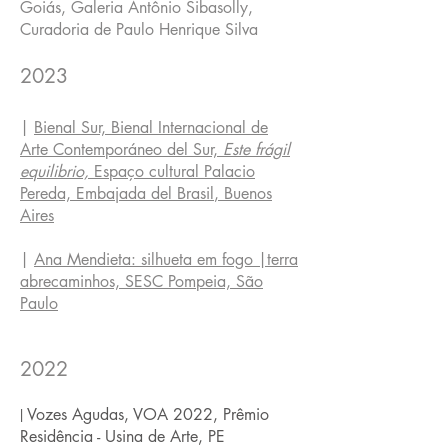
Goiás, Galeria Antônio Sibasolly,
Curadoria de Paulo Henrique Silva
20
23
|
Bienal Sur, Bienal Internacional de
Arte Contemporáneo del Sur,
Este frágil
equilibrio,
Espaço cultural Palacio
Pereda, Embajada del Brasil
, Buenos
Aires
|
Ana Mendieta: silhueta em fogo |terra
a
brecaminhos, SESC Pompeia, São
Paulo
20
22
|
Vozes Agudas, VOA 2022, Prêmio
Residência - Usina de Arte, PE