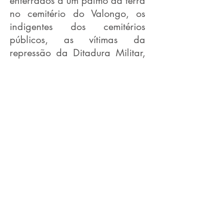
enterrados a um palmo da terra
no cemitério do Valongo, os
indigentes dos cemitérios
públicos, as vítimas da
repressão da Ditadura Militar,
dos esquadrões da morte, dos
grupos de extermínios, do
tribunal do narcotráfico, das
milícias, das operações
policiais, assim como, as
vítimas do feminicídio, da
transfobia e da homofobia. A
instalação é composta por
cabos de pá de madeira
cravados na terra contendo
marcas, entre 10 e 150 cm que
remetem às profundidades das