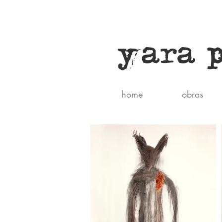
yara 
home
obras