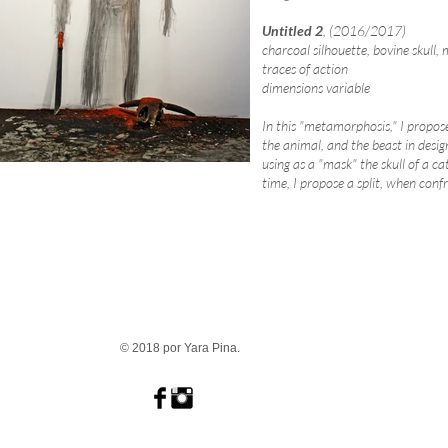
Untitled 2
, (2016/2017)
charcoal silhouette, bovine skull
traces of action
dimensions variable
In this "metamorphosis," I propo
the animal, and the beast in des
using as a "mask" the skull of a c
time, I propose a split, when conf
© 2018 por Yara Pina.