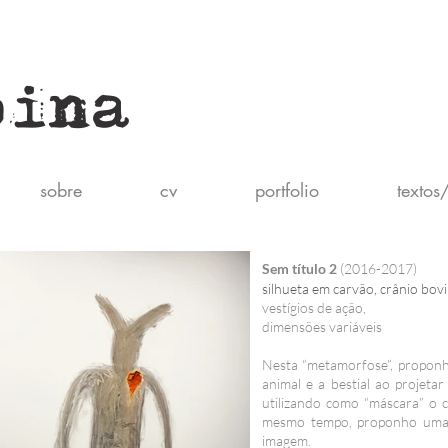
pina
sobre
cv
portfolio
textos/
Sem título 2
(2016-2017)
silhueta em carvão, crânio bovi
vestígios de ação,
dimensões variáveis
Nesta “metamorfose”, proponh
animal e a bestial ao projet
utilizando como “máscara” o 
mesmo tempo, proponho uma 
imagem.